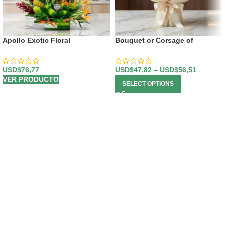
Apollo Exotic Floral
Bouquet or Corsage of
Arrangement
Multicolored Gerberas
USD$
76,77
USD$
47,82
–
USD$
56,51
VER PRODUCTO
SELECT OPTIONS