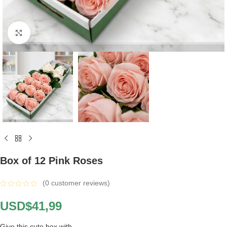
Click to enlarge
Box of 12 Pink Roses
(
0
customer reviews)
USD$
41,99
Give this cute box with