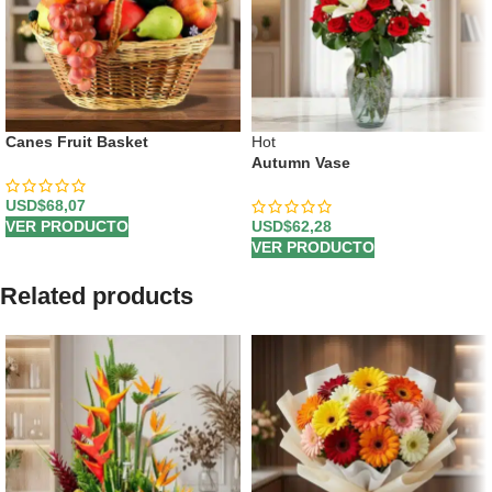
Canes Fruit Basket
Hot
Autumn Vase
USD$
68,07
VER PRODUCTO
USD$
62,28
VER PRODUCTO
Related products