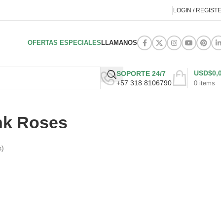
LOGIN / REGIST
OFERTAS ESPECIALES
LLAMANOS
USD$
0,
SOPORTE 24/7
+57 318 8106790
0
items
nk Roses
s)