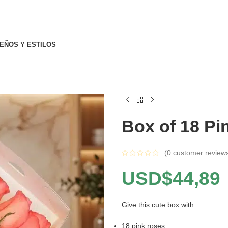
SEÑOS Y ESTILOS
Box of 18 Pi
(
0
customer review
USD$
44,89
Give this cute box with
18 pink roses