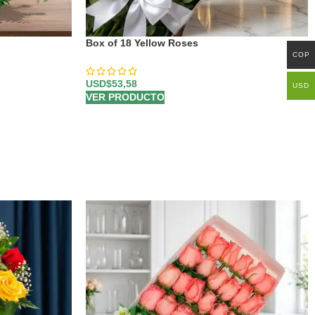
Box of 18 Yellow Roses
COP
USD$
53,58
USD
VER PRODUCTO