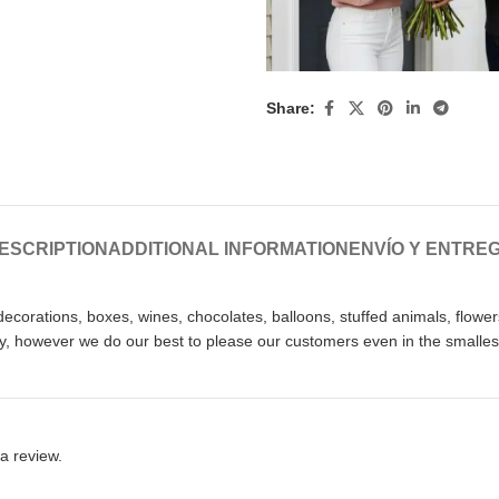
Share:
ESCRIPTION
ADDITIONAL INFORMATION
ENVÍO Y ENTRE
orations, boxes, wines, chocolates, balloons, stuffed animals, flowers
ty, however we do our best to please our customers even in the smallest
a review.