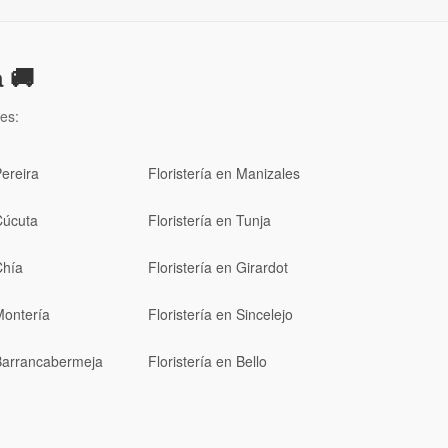
 🚚
es:
Pereira
Floristería en Manizales
Cúcuta
Floristería en Tunja
Chía
Floristería en Girardot
Montería
Floristería en Sincelejo
 Barrancabermeja
Floristería en Bello