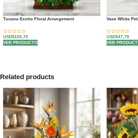
Tucana Exotic Floral Arrangement
Vase White Pet
USD$
105,75
USD$
47,79
VER PRODUCTO
VER PRODUC
Related products