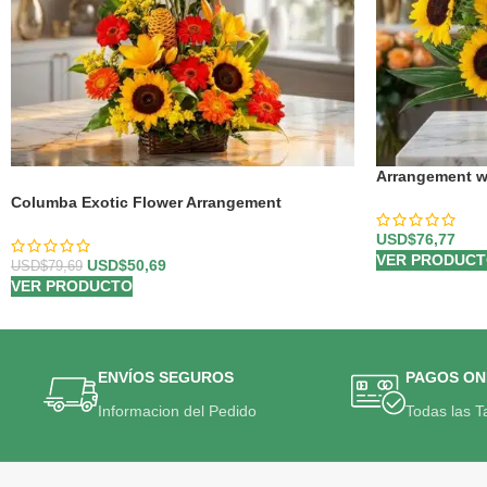
Arrangement w
-36%
Columba Exotic Flower Arrangement
USD$
76,77
VER PRODUC
USD$
50,69
USD$
79,69
VER PRODUCTO
ENVÍOS SEGUROS
PAGOS ON
Informacion del Pedido
Todas las T