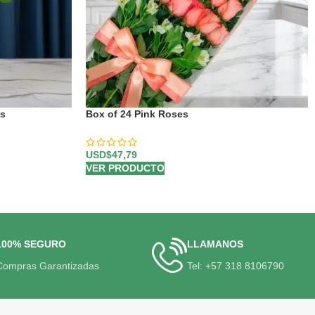
es
Box of 24 Pink Roses
USD$
47,79
VER PRODUCTO
100% SEGURO
LLAMANOS
Compras Garantizadas
Tel: +57 318 8106790