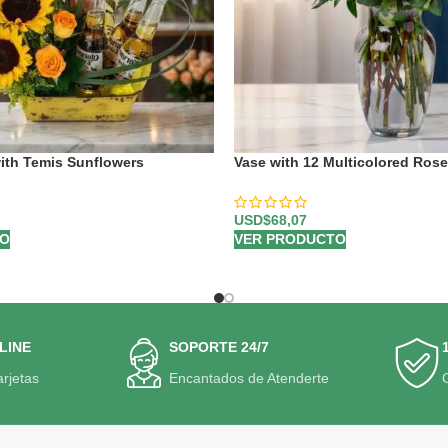
ith Temis Sunflowers
Vase with 12 Multicolored Ros
USD$
68,07
TO
VER PRODUCTO
LINE
SOPORTE 24/7
arjetas
Encantados de Atenderte