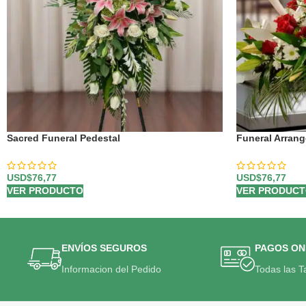
Sacred Funeral Pedestal
Funeral Arran
USD$
76,77
USD$
76,77
VER PRODUCTO
VER PRODUC
ENVÍOS SEGUROS
PAGOS ON
Informacion del Pedido
Todas las T