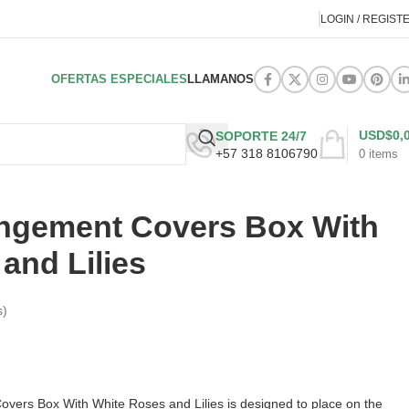
LOGIN / REGIST
OFERTAS ESPECIALES
LLAMANOS
USD$
0,
SOPORTE 24/7
+57 318 8106790
0
items
angement Covers Box With
and Lilies
s)
overs Box With White Roses and Lilies is designed to place on the