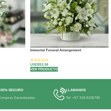
Immortal Funeral Arrangement
USD$
53,58
VER PRODUCTO
100% SEGURO
LLAMANOS
Compras Garantizadas
Tel: +57 318 8106790