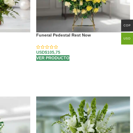
COP
Funeral Pedestal Rest Now
USD
USD$
105,75
VER PRODUCTO