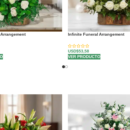
l Arrangement
Infinite Funeral Arrangement
USD$
53,58
TO
VER PRODUCTO