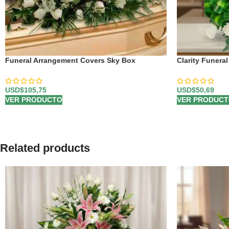
Funeral Arrangement Covers Sky Box
Clarity Funera
USD$
105,75
USD$
50,69
VER PRODUCTO
VER PRODUC
Related products