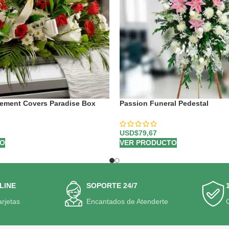
gement Covers Paradise Box
Passion Funeral Pedestal
USD$
79,67
TO
VER PRODUCTO
LINE
SOPORTE 24/7
arjetas
Encantados de Atenderte