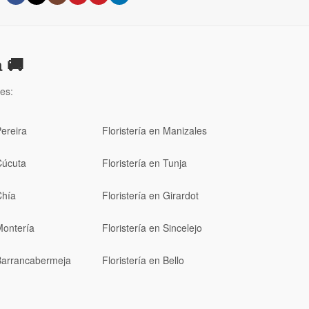
 🚚
es:
Pereira
Floristería en Manizales
Cúcuta
Floristería en Tunja
Chía
Floristería en Girardot
Montería
Floristería en Sincelejo
 Barrancabermeja
Floristería en Bello