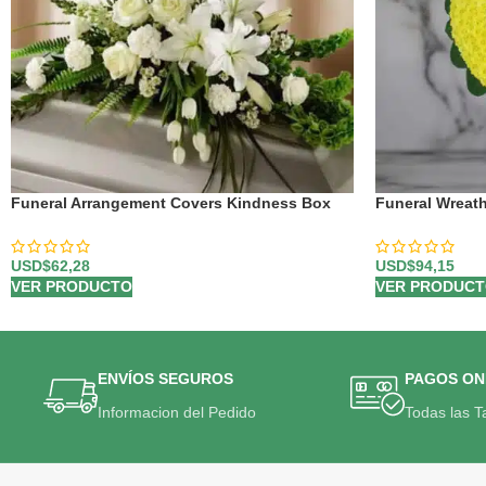
Funeral Arrangement Covers Kindness Box
Funeral Wreat
USD$
62,28
USD$
94,15
VER PRODUCTO
VER PRODUC
ENVÍOS SEGUROS
PAGOS ON
Informacion del Pedido
Todas las T