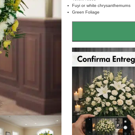
Fuyi or white chrysanthemums
Green Foliage