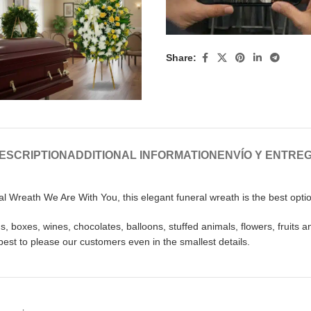
Share:
ESCRIPTION
ADDITIONAL INFORMATION
ENVÍO Y ENTRE
l Wreath We Are With You, this elegant funeral wreath is the best opt
 boxes, wines, chocolates, balloons, stuffed animals, flowers, fruits a
best to please our customers even in the smallest details.