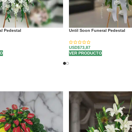
l Pedestal
Until Soon Funeral Pedestal
USD$
73,87
TO
VER PRODUCTO