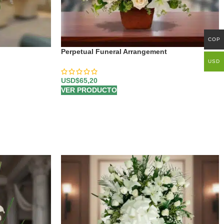
COP
Perpetual Funeral Arrangement
USD
USD$
65,20
VER PRODUCTO