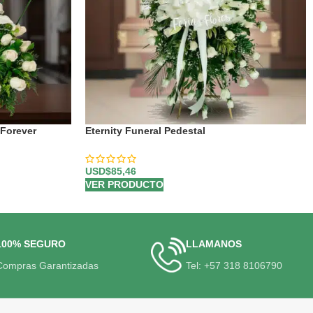
Forever
Eternity Funeral Pedestal
USD$
85,46
VER PRODUCTO
100% SEGURO
LLAMANOS
Compras Garantizadas
Tel: +57 318 8106790