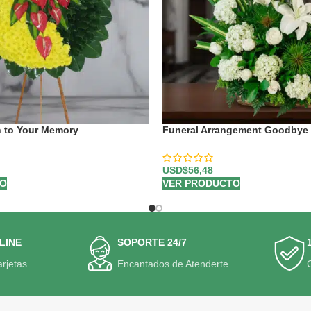
h to Your Memory
Funeral Arrangement Goodbye 
USD$
56,48
TO
VER PRODUCTO
LINE
SOPORTE 24/7
arjetas
Encantados de Atenderte