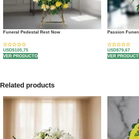
Funeral Pedestal Rest Now
Passion Funera
USD$
105,75
USD$
79,67
VER PRODUCTO
VER PRODUC
Related products