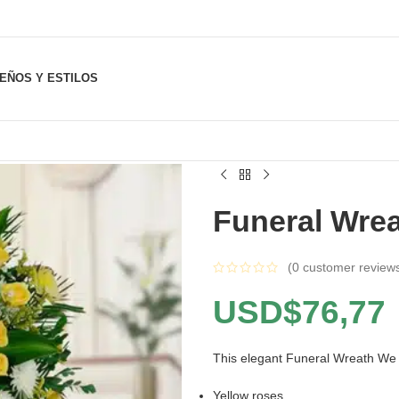
SEÑOS Y ESTILOS
Funeral Wrea
(
0
customer review
USD$
76,77
This elegant Funeral Wreath We 
Yellow roses