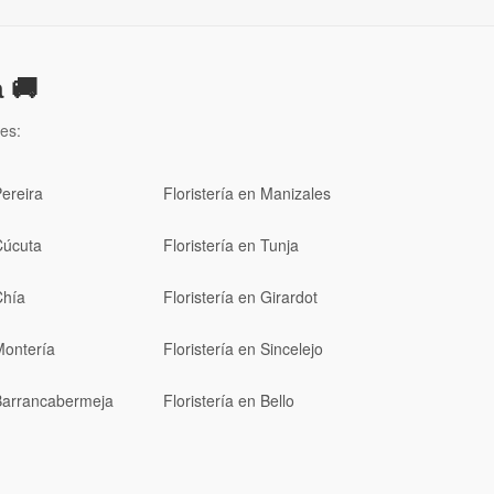
 🚚
es:
Pereira
Floristería en Manizales
Cúcuta
Floristería en Tunja
Chía
Floristería en Girardot
Montería
Floristería en Sincelejo
 Barrancabermeja
Floristería en Bello