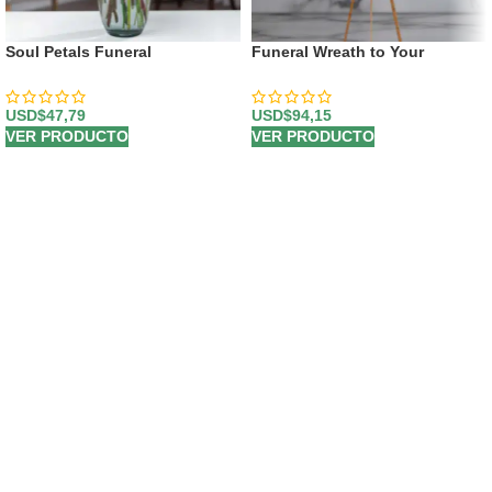
Soul Petals Funeral
Funeral Wreath to Your
Arrangement
Memory
USD$
47,79
USD$
94,15
VER PRODUCTO
VER PRODUCTO