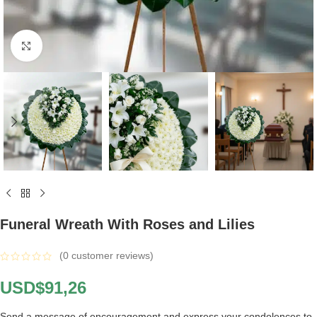
Click to enlarge
Funeral Wreath With Roses and Lilies
(
0
customer reviews)
USD$
91,26
Send a message of encouragement and express your condolences to