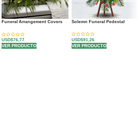
Funeral Arrangement Covers
Solemn Funeral Pedestal
Paradise Box
USD$
91,26
USD$
76,77
VER PRODUCTO
VER PRODUCTO