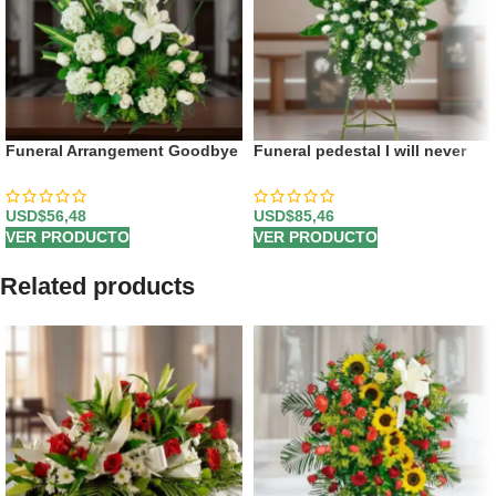
Funeral Arrangement Goodbye
Funeral pedestal I will never
Forever
forget you
USD$
56,48
USD$
85,46
VER PRODUCTO
VER PRODUCTO
Related products