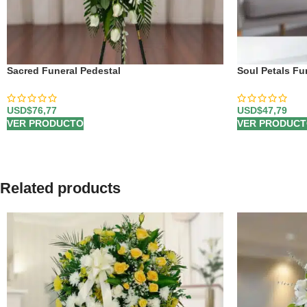
Sacred Funeral Pedestal
Soul Petals Fu
USD$
76,77
USD$
47,79
VER PRODUCTO
VER PRODUC
Related products