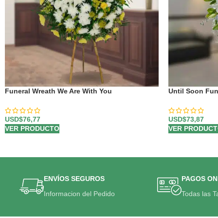
Funeral Wreath We Are With You
Until Soon Fun
USD$
76,77
USD$
73,87
VER PRODUCTO
VER PRODUC
ENVÍOS SEGUROS
PAGOS ON
Informacion del Pedido
Todas las T