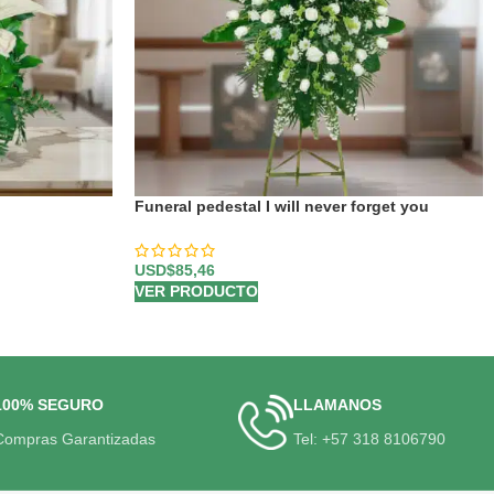
Funeral pedestal I will never forget you
USD$
85,46
VER PRODUCTO
100% SEGURO
LLAMANOS
Compras Garantizadas
Tel: +57 318 8106790