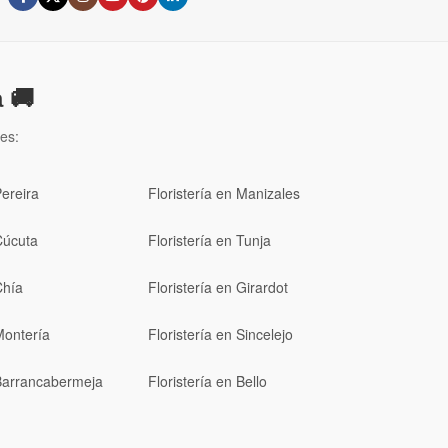
 🚚
es:
Pereira
Floristería en Manizales
Cúcuta
Floristería en Tunja
Chía
Floristería en Girardot
Montería
Floristería en Sincelejo
 Barrancabermeja
Floristería en Bello