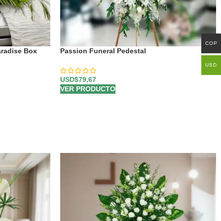
COP
aradise Box
Passion Funeral Pedestal
USD
USD$
79,67
VER PRODUCTO