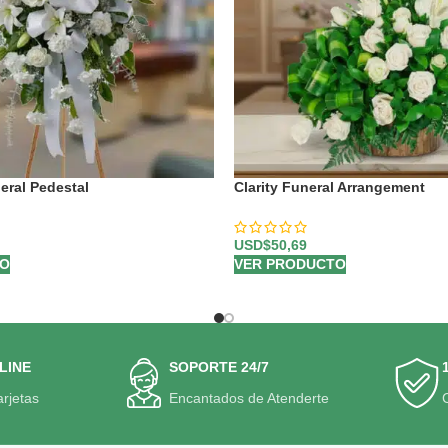
eral Pedestal
Clarity Funeral Arrangement
USD$
50,69
TO
VER PRODUCTO
LINE
SOPORTE 24/7
arjetas
Encantados de Atenderte