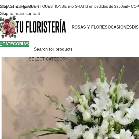
Skip to navigation
ONTACT US
FREQUENT QUESTIONS
Envío GRATIS en pedidos de $300mil+ COP
Skip to main content
ROSAS Y FLORES
OCASIONES
DI
CATEGORIAS
SELECT CATEGORY