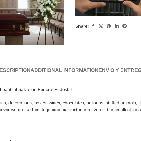
Share:
ESCRIPTION
ADDITIONAL INFORMATION
ENVÍO Y ENTRE
beautiful Salvation Funeral Pedestal.
, decorations, boxes, wines, chocolates, balloons, stuffed animals, fl
wever we do our best to please our customers even in the smallest detai