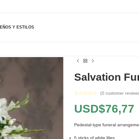
SEÑOS Y ESTILOS
Salvation Fu
(
0
customer review
USD$
76,77
Pedestal-type funeral arrangeme
5 sticks of white lilies