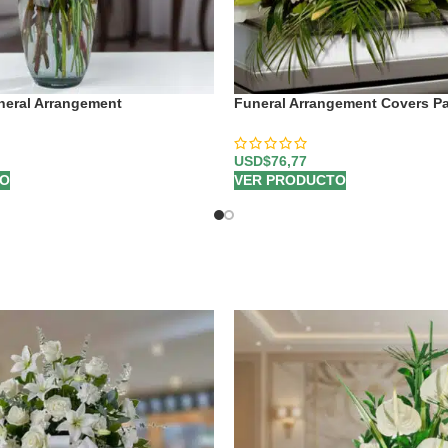
neral Arrangement
Funeral Arrangement Covers P
USD$
76,77
TO
VER PRODUCTO