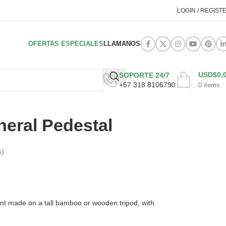
LOGIN / REGIST
OFERTAS ESPECIALES
LLAMANOS
USD$
0,
SOPORTE 24/7
+57 318 8106790
0
items
neral Pedestal
s)
nt made on a tall bamboo or wooden tripod, with