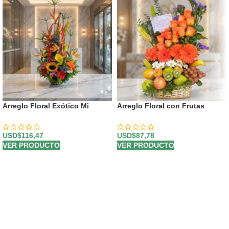
Arreglo Floral Exótico Mi
Arreglo Floral con Frutas
Flechazo
Hadar
USD$
116,47
USD$
87,78
VER PRODUCTO
VER PRODUCTO