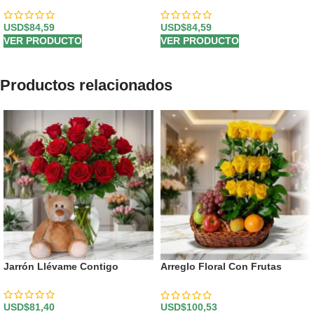
USD$
84,59
USD$
84,59
VER PRODUCTO
VER PRODUCTO
Productos relacionados
Jarrón Llévame Contigo
Arreglo Floral Con Frutas
Paraíso
USD$
81,40
USD$
100,53