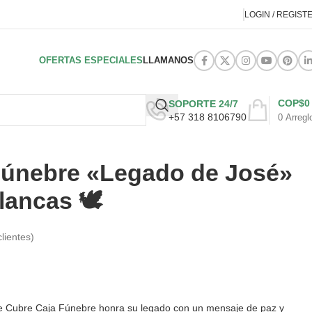
LOGIN / REGIST
OFERTAS ESPECIALES
LLAMANOS
COP$
0
SOPORTE 24/7
+57 318 8106790
0
Arregl
Fúnebre «Legado de José»
ancas 🕊️
lientes)
 Cubre Caja Fúnebre honra su legado con un mensaje de paz y