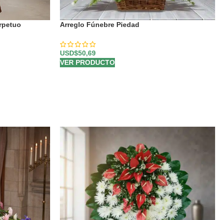
rpetuo
Arreglo Fúnebre Piedad
🕊️
USD$
50,69
VER PRODUCTO