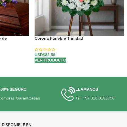
o de
Corona Fúnebre Trinidad
USD$
82,56
VER PRODUCTO
100% SEGURO
LLAMANOS
Compras Garantizadas
Tel: +57 318 8106790
DISPONIBLE EN: