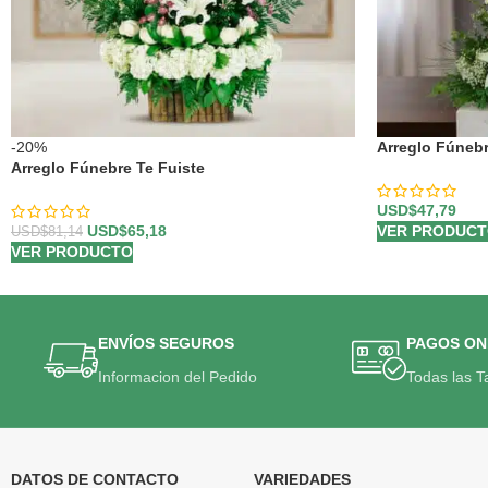
-20%
Arreglo Fúneb
Arreglo Fúnebre Te Fuiste
USD$
47,79
USD$
65,18
VER PRODUC
USD$
81,14
VER PRODUCTO
ENVÍOS SEGUROS
PAGOS ON
Informacion del Pedido
Todas las T
DATOS DE CONTACTO
VARIEDADES