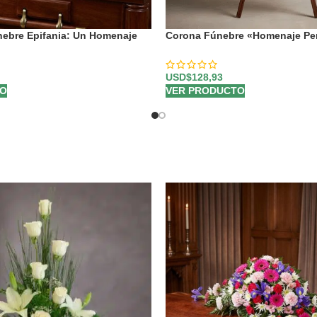
nebre Epifania: Un Homenaje
Corona Fúnebre «Homenaje Pe
 Serenidad 🕊️
Abraham» para un Último Adiós 
USD$
128,93
TO
VER PRODUCTO