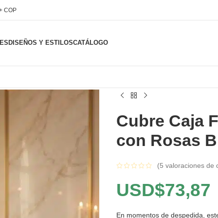
l+ COP
ES
DISEÑOS Y ESTILOS
CATÁLOGO
Cubre Caja 
con Rosas Bl
(
5
valoraciones de c
USD$
73,87
En momentos de despedida, este