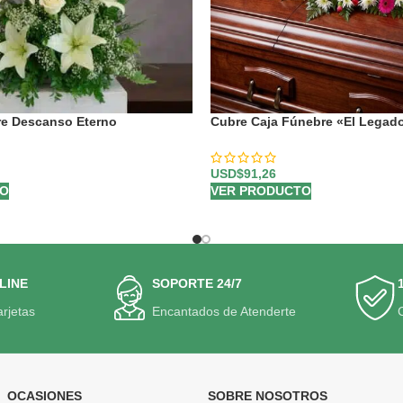
re Descanso Eterno
Cubre Caja Fúnebre «El Legad
Francisco» 🕊️
USD$
91,26
TO
VER PRODUCTO
LINE
SOPORTE 24/7
arjetas
Encantados de Atenderte
OCASIONES
SOBRE NOSOTROS