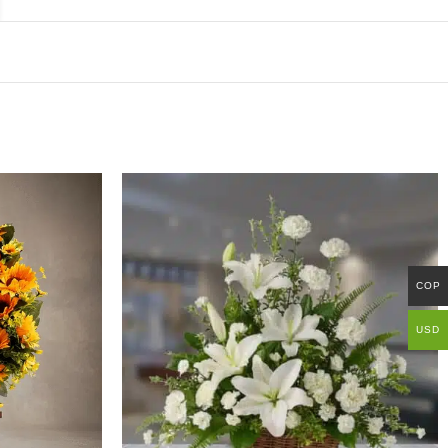
COP
USD