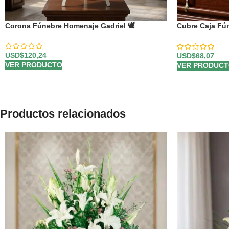
Corona Fúnebre Homenaje Gadriel 🕊️
Cubre Caja Fú
de Distinción y
USD$
120,24
USD$
68,07
VER PRODUCTO
VER PRODUC
Productos relacionados