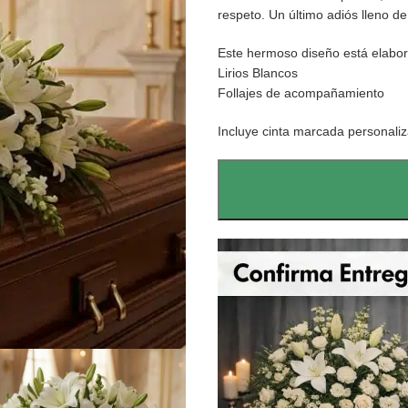
respeto. Un último adiós lleno de 
Este hermoso diseño está elabo
Lirios Blancos
Follajes de acompañamiento
Incluye cinta marcada personaliz