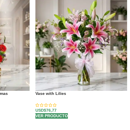
amas
Vase with Lilies
USD$
76,77
VER PRODUCTO