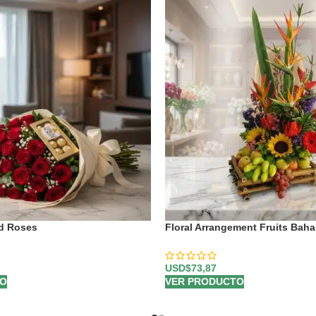
d Roses
Floral Arrangement Fruits Bah
USD$
73,87
TO
VER PRODUCTO