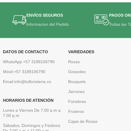
ENVÍOS SEGUROS
PAGOS ON
Informacion del Pedido
Todas las T
DATOS DE CONTACTO
VARIEDADES
WhatsApp +57 3188106790
Rosas
Móvil:+57 3188106790
Girasoles
Email:info@tufloristeria.co
Bouquets
Jarrones
HORARIOS DE ATENCIÓN
Fúnebres
Lunes a Viernes De 7:00 a.m a
Fruteros
7:00 p.m
Cajas de Rosas
Sábados, Domingos y Festivos
De 7:00 a.m a 11:00 a.m