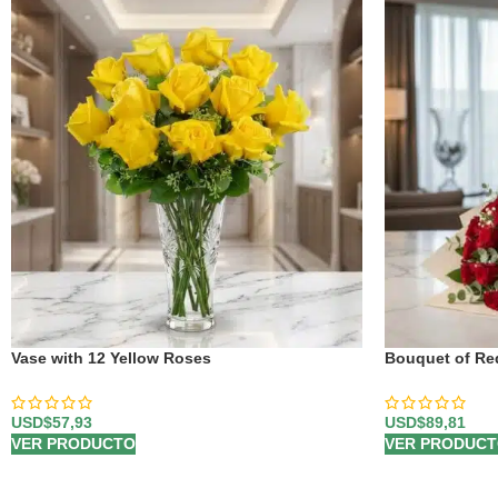
Vase with 12 Yellow Roses
Bouquet of Re
USD$
57,93
USD$
89,81
VER PRODUCTO
VER PRODUC