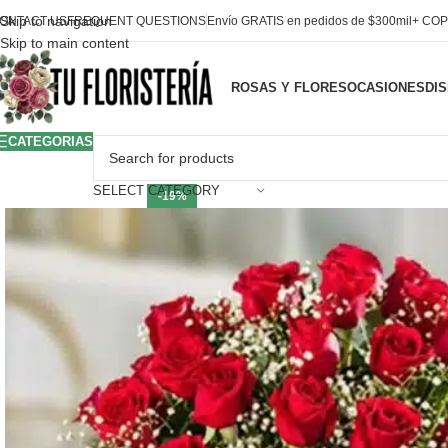
Skip to navigation
ONTACT US
FREQUENT QUESTIONS
Envío GRATIS en pedidos de $300mil+ COP
Skip to main content
ROSAS Y FLORES
OCASIONES
DI
CATEGORIAS
SELECT CATEGORY
-19%