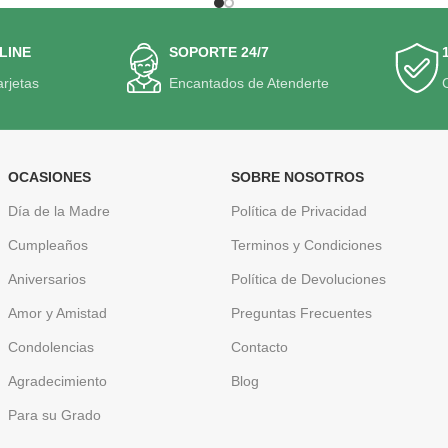
LINE
SOPORTE 24/7
arjetas
Encantados de Atenderte
OCASIONES
SOBRE NOSOTROS
Día de la Madre
Política de Privacidad
Cumpleaños
Terminos y Condiciones
Aniversarios
Política de Devoluciones
Amor y Amistad
Preguntas Frecuentes
Condolencias
Contacto
Agradecimiento
Blog
Para su Grado