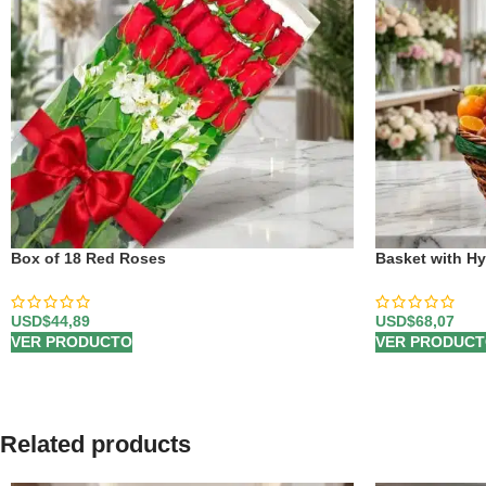
Box of 18 Red Roses
Basket with Hy
USD$
44,89
USD$
68,07
VER PRODUCTO
VER PRODUC
Related products