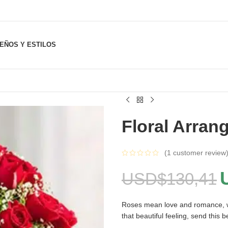
SEÑOS Y ESTILOS
Floral Arran
(
1
customer review
USD$
130,41
Roses mean love and romance, we
that beautiful feeling, send thi