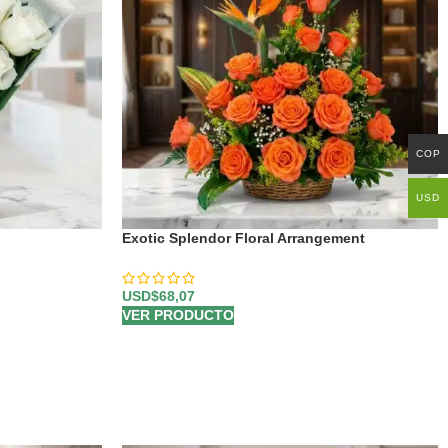
COP
USD
Exotic Splendor Floral Arrangement
USD$
68,07
VER PRODUCTO