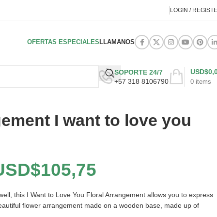
LOGIN / REGIST
OFERTAS ESPECIALES
LLAMANOS
USD$
0,
SOPORTE 24/7
+57 318 8106790
0
items
gement I want to love you
)
USD$
105,75
ll, this I Want to Love You Floral Arrangement allows you to express
s beautiful flower arrangement made on a wooden base, made up of