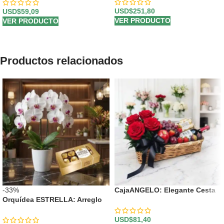
Surtidos ⚜️
USD$
251,80
USD$
59,09
VER PRODUCTO
VER PRODUCTO
Productos relacionados
-33%
CajaANGELO: Elegante Cesta
Orquídea ESTRELLA: Arreglo
con Rosas Rojas, Vino y
de Doble Vara con Chocolates
Chocolates 🍷
✨
USD$
81,40